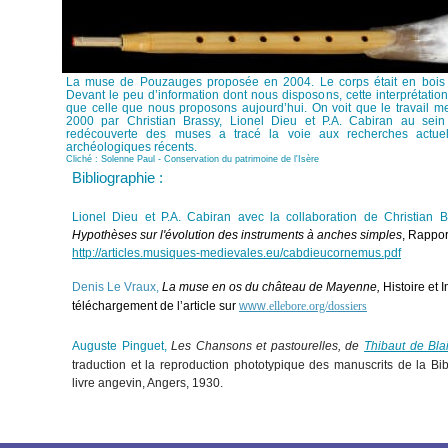
La muse de Pouzauges proposée en 2004. Le corps était en bois 
Devant le peu d’information dont nous disposons, cette interprétation 
que celle que nous proposons aujourd’hui. On voit que le travail 
2000 par Christian Brassy, Lionel Dieu et P.A. Cabiran au sein
redécouverte des muses a tracé la voie aux recherches actuel
archéologiques récents.
Cliché : Solenne Paul - Conservation du patrimoine de l'Isère
Bibliographie :
Lionel Dieu et P.A. Cabiran avec la collaboration de Christian B
Hypothèses sur l'évolution des instruments à anches simples
, Rappor
http://articles.musiques-medievales.eu/cabdieucornemus.pdf
Denis Le Vraux,
La muse en os du château de Mayenne,
Histoire et
téléchargement de l’article sur
www
.ellebore.org/dossiers
Auguste Pinguet,
Les Chansons et pastourelles, de
Thibaut de Bla
traduction et la reproduction phototypique des manuscrits de la Bi
livre angevin, Angers, 1930
.