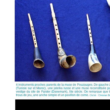
4 instruments proches parents de la muse de Pouzauges. De gauche 
(Tunisie sur et Maroc), une jaleïka russe et une muse reconstituée p
vestige du site de Falster (Danemark), XIe siècle. On remarque que 
trous de jeu, une anche simple et un pavillon de corne.
Cliché : Christian