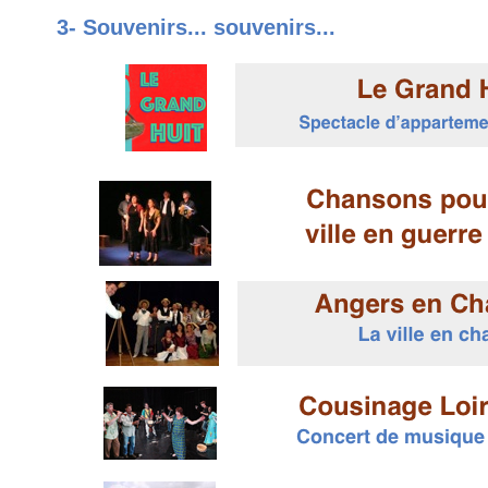
3- Souvenirs... souvenirs...
association Ellébore, spectacles, concerts, publications et